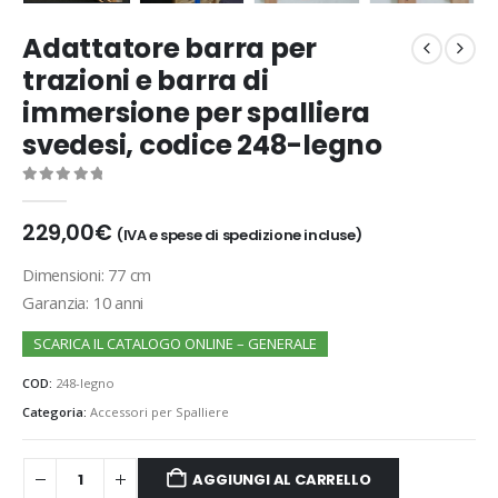
Adattatore barra per
trazioni e barra di
immersione per spalliera
svedesi, codice 248-legno
0
out of 5
229,00
€
(IVA e spese di spedizione incluse)
Dimensioni: 77 cm
Garanzia: 10 anni
SCARICA IL CATALOGO ONLINE – GENERALE
COD:
248-legno
Categoria:
Accessori per Spalliere
AGGIUNGI AL CARRELLO