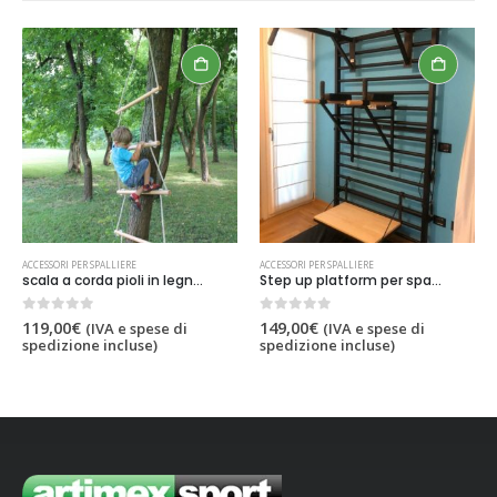
ACCESSORI PER SPALLIERE
ACCESSORI PER SPALLIERE
scala a corda pioli in legno da mt 2.5 ,codice 743
Step up platform per spalliere in legno e metallo, codice 45891
0
out of 5
0
out of 5
119,00
€
149,00
€
(IVA e spese di
(IVA e spese di
spedizione incluse)
spedizione incluse)