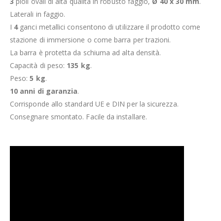
3
pioli ovali di alta qualità in robusto faggio,
Ø 40 x 30 mm
.
Laterali in faggio.
I
4
ganci metallici consentono di utilizzare il prodotto come
stazione di immersione o come barra per trazioni.
La barra è protetta da schiuma ad alta densità.
Capacità di peso:
135 kg
.
Peso:
5 kg
.
10 anni di garanzia
.
Corrisponde allo standard UE e DIN per la sicurezza.
Consegnare smontato. Facile da installare.