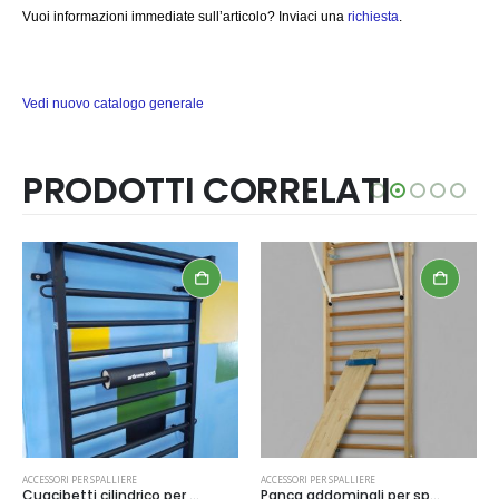
Vuoi informazioni immediate sull’articolo? Inviaci una
richiesta
.
Vedi nuovo catalogo generale
PRODOTTI CORRELATI
ACCESSORI PER SPALLIERE
ACCESSORI PER SPALLIERE
Cuacibetti cilindrico per spalliere,codice 298-cilindrico
Panca addominali per spalliera ,codice 251