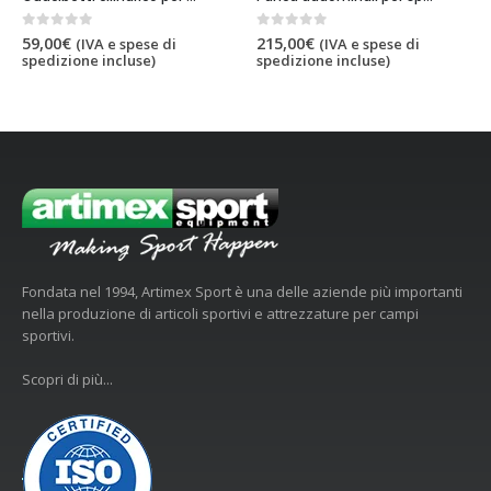
0
out of 5
0
out of 5
59,00
€
215,00
€
(IVA e spese di
(IVA e spese di
spedizione incluse)
spedizione incluse)
Fondata nel 1994, Artimex Sport è una delle aziende più importanti
nella produzione di articoli sportivi e attrezzature per campi
sportivi.
Scopri di più...