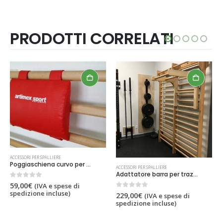
PRODOTTI CORRELATI
ACCESSORI PER SPALLIERE
Poggiaschiena curvo per la spalliera, codice 298
ACCESSORI PER SPALLIERE
Adattatore barra per trazioni e barra di immersione per spalliera svedesi, codice 248-legno
0
out of 5
59,00
€
(IVA e spese di
spedizione incluse)
0
out of 5
229,00
€
(IVA e spese di
spedizione incluse)