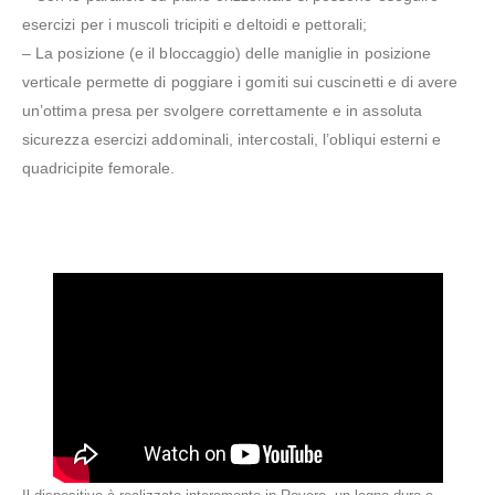
esercizi per i muscoli tricipiti e deltoidi e pettorali;
– La posizione (e il bloccaggio) delle maniglie in posizione
verticale permette di poggiare i gomiti sui cuscinetti e di avere
un’ottima presa per svolgere correttamente e in assoluta
sicurezza esercizi addominali, intercostali, l’obliqui esterni e
quadricipite femorale.