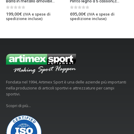
Barra in metallo amovibile per spalliere, codice 258
Plinto legno a 5 cassoni,codice 213
0
out of 5
529,00
€
(IVA e spese di
0
out of 5
695,00
€
i
(IVA e spese di
spedizione incluse)
spedizione incluse)
Fondata nel 1994, Artimex Sport è una delle aziende più importanti
nella produzione di articoli sportivi e attrezzature per campi
sportivi.
Scopri di più...