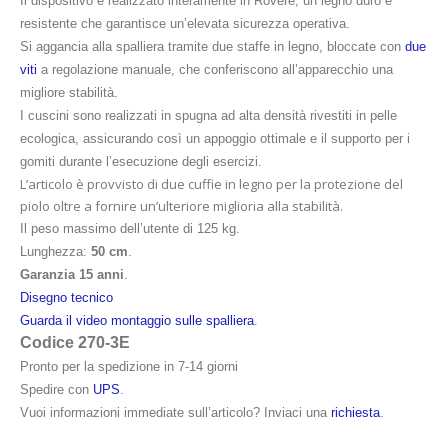
Il dispositivo è realizzato interamente in Rovere,
un legno duro e
resistente che garantisce un’elevata sicurezza operativa.
Si aggancia alla spalliera tramite due staffe in legno, bloccate con
due
viti
a regolazione manuale, che conferiscono all’apparecchio una
migliore stabilità.
I cuscini sono realizzati in spugna ad alta densità rivestiti in pelle
ecologica, assicurando così un appoggio ottimale e il supporto per i
gomiti durante l’esecuzione degli esercizi.
L’articolo è provvisto di due cuffie in legno per la protezione del
piolo oltre a fornire un’ulteriore miglioria alla stabilità.
Il peso massimo dell’utente di 125 kg.
Lunghezza:
50 cm
.
Garanzia 15 anni
.
Disegno tecnico
Guarda il video montaggio sulle spalliera
.
Codice 270-3E
Pronto per la spedizione in 7-14 giorni
Spedire con
UPS
.
Vuoi informazioni immediate sull’articolo? Inviaci una
richiesta
.