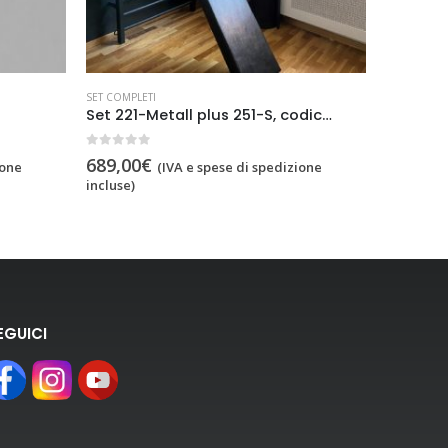
SET COMPLETI
SET COMPLE
Set 221-Metall plus 251-S, codice 221-Metall-set
0
out of 5
0
out of 5
689,00
€
659,00
ione
(IVA e spese di spedizione
incluse)
incluse)
EGUICI