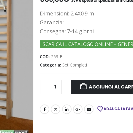
(IVA e spese di spedizione inclus
Dimensioni: 2.4X0.9 m
Garanzia: .
Consegna: 7-14 giorni
SCARICA IL CATALOGO ONLINE – GENE
COD:
263-F
Categoria:
Set Completi
AGGIUNGI AL CAR
ADAUGA LA FA