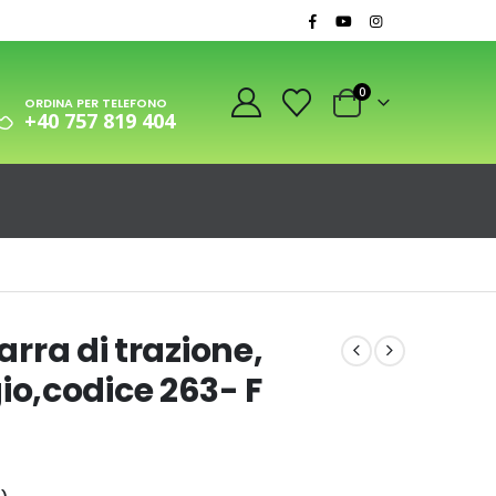
0
ORDINA PER TELEFONO
+40 757 819 404
arra di trazione,
o,codice 263- F