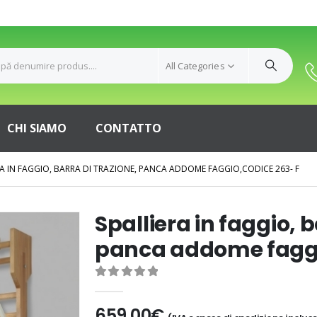
All Categories
CHI SIAMO
CONTATTO
RA IN FAGGIO, BARRA DI TRAZIONE, PANCA ADDOME FAGGIO,CODICE 263- F
Spalliera in faggio, b
panca addome faggi
0
out of 5
659,00
€