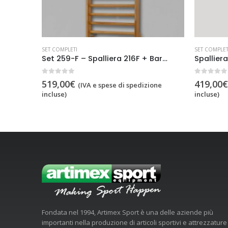
SET COMPLETI
SET COMPLET
Set 221-M plus 248, codice 221-M-set
Set 259-F – Spalliera 216F + Barra trazioni 248
0
out of 5
0
out of 5
519,00
€
419,00
€
one
(IVA e spese di spedizione
incluse)
incluse)
Fondata nel 1994, Artimex Sport è una delle aziende più
importanti nella produzione di articoli sportivi e attrezzature