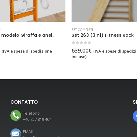
I
SET COMPLETI
Spalliera modelo Giraffa e anelli, codice 268
Set 263 (3in1) Fitness Rock
0
out of 5
639,00
€
(IVA e spese di spedizione
(IVA e spese di spediz
incluse)
CONTATTO
S
Telefono:
+40 757 819 404
EMAIL: