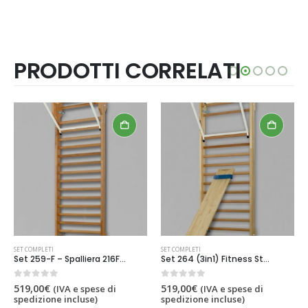
PRODOTTI CORRELATI
SET COMPLETI
SET COMPLETI
Set 259-F – Spalliera 216F + Barra trazioni 248
Set 264 (3in1) Fitness Stone
0
out of 5
0
out of 5
519,00
€
519,00
€
(IVA e spese di
(IVA e spese di
spedizione incluse)
spedizione incluse)