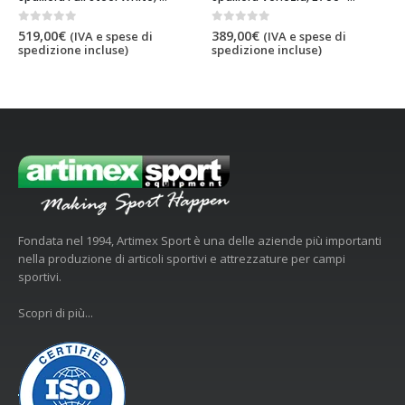
0
out of 5
0
out of 5
519,00
€
389,00
€
(IVA e spese di
(IVA e spese di
spedizione incluse)
spedizione incluse)
Fondata nel 1994, Artimex Sport è una delle aziende più importanti
nella produzione di articoli sportivi e attrezzature per campi
sportivi.
Scopri di più...