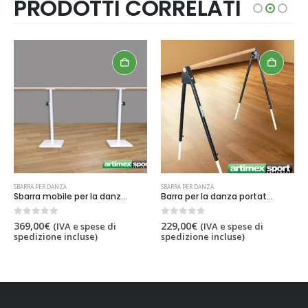
PRODOTTI CORRELATI
SBARRA PER DANZA
SBARRA PER DANZA
Sbarra mobile per la danza, 2.5 m, codice 113-M
Barra per la danza portatile, lunga 137 cm, Cod. 113-portabila
0
out of 5
0
out of 5
369,00
€
229,00
€
(IVA e spese di
(IVA e spese di
spedizione incluse)
spedizione incluse)