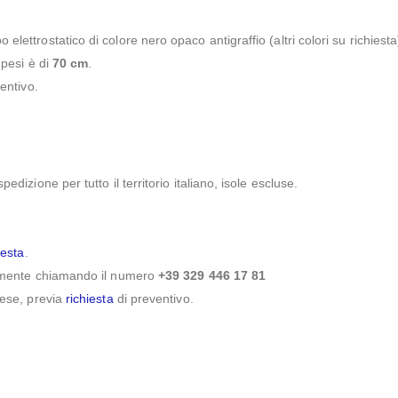
lettrostatico di colore nero opaco antigraffio (altri colori su richiesta
 pesi è di
70 cm
.
ventivo.
dizione per tutto il territorio italiano, isole escluse.
iesta
.
icamente chiamando il numero
+39 329 446 17 81
aese, previa
richiesta
di preventivo.