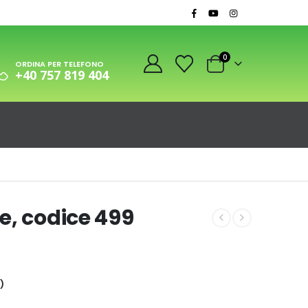
0
ORDINA PER TELEFONO
+40 757 819 404
e, codice 499
)