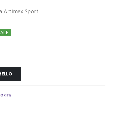
a Artimex Sport.
RALE
RELLO
VORITE