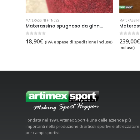
MATERASSINI FITNESS
MA
Materassino spugnoso da ginnastica,codice 35677
Materasso Ginnastica, codice 237-90
0
out of 5
0
o
239,00
€
2
pedizione incluse)
(IVA e spese di spedizione
incluse)
in
Fondata nel 1994, Artimex Sport è una delle aziende più
importanti nella produzione di articoli sportivi e attrezzature
per campi sportivi.