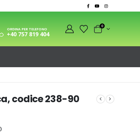
0
ORDINA PER TELEFONO
+40 757 819 404
a, codice 238-90
)