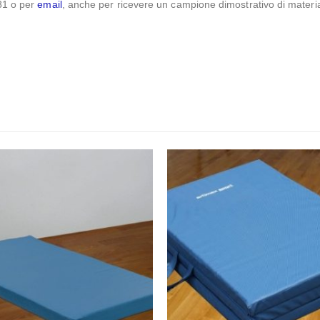
81 o per
email
, anche per ricevere un campione dimostrativo di material