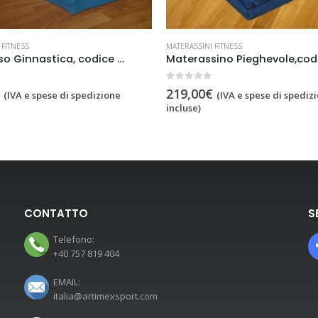
TERASSINI FITNESS
MATERASSINI FITNESS
Materassino Pieghevole,codice 238-3
ut of 5
0
out of 5
19,00
€
189,00
€
(IVA e spese di spedizione
(IVA e spese d
cluse)
incluse)
CONTATTO
S
Telefono:
+40 757 819 404
EMAIL:
italia@artimexsport.com