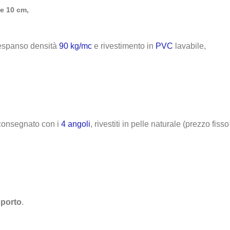
e 10 cm,
 espanso densità
90 kg/mc
e rivestimento in
PVC
lavabile,
consegnato con i
4 angoli
, rivestiti in pelle naturale (prezzo fisso
sporto
.