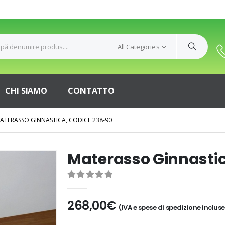
All Categories
CHI SIAMO
CONTATTO
ATERASSO GINNASTICA, CODICE 238-90
Materasso Ginnastic
0
out of 5
268,00
€
(IVA e spese di spedizione incluse